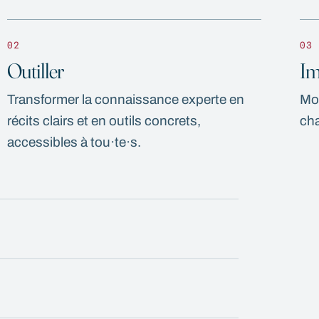
02
03
Outiller
Im
Transformer la connaissance experte en
Mob
récits clairs et en outils concrets,
cha
accessibles à tou·te·s.