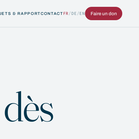
FR
/
DE
/
EN
Faire un don
JETS & RAPPORT
CONTACT
 dès