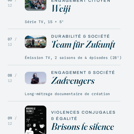
ENGAGEMENT CITOYEN
Weiji
12
Série TV, 15 × 5’
DURABILITÉ & SOCIÉTÉ
07
/
Team für Zukunft
12
Émission TV, 2 saisons de 4 épisodes (28’)
ENGAGEMENT & SOCIÉTÉ
08
/
Zadvengers
12
Long-métrage documentaire de création
VIOLENCES CONJUGALES
09
/
& ÉGALITÉ
Brisons le silence
12