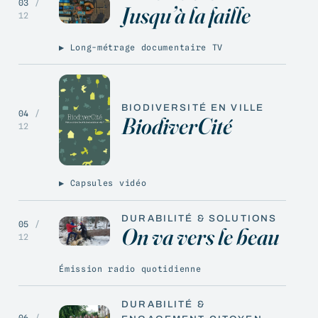
03
/
Jusqu’à la faille
12
▶ Long-métrage documentaire TV
BIODIVERSITÉ EN VILLE
04
/
BiodiverCité
12
▶ Capsules vidéo
DURABILITÉ & SOLUTIONS
05
/
On va vers le beau
12
Émission radio quotidienne
DURABILITÉ &
06
/