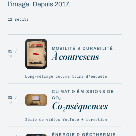
l’image. Depuis 2017.
12 récits
MOBILITÉ & DURABILITÉ
01
/
À contresens
12
Long-métrage documentaire d’enquête
CLIMAT & ÉMISSIONS DE
02
/
CO₂
Co₂nséquences
12
Série de vidéos YouTube + formation
ÉNERGIE & GÉOTHERMIE