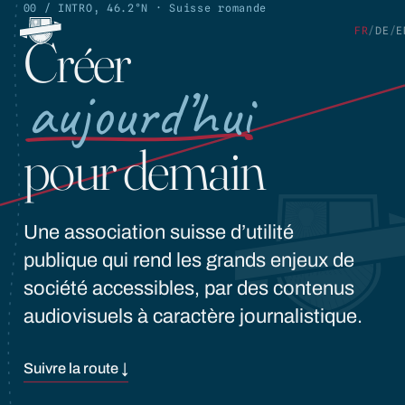
00 / INTRO, 46.2°N · Suisse romande
FR
/
DE
/
E
Créer
aujourd’hui
pour demain
FR
/
DE
/
EN
Une association suisse d’utilité
publique qui rend les grands enjeux de
société accessibles, par des contenus
audiovisuels à caractère journalistique.
Suivre la route ↓