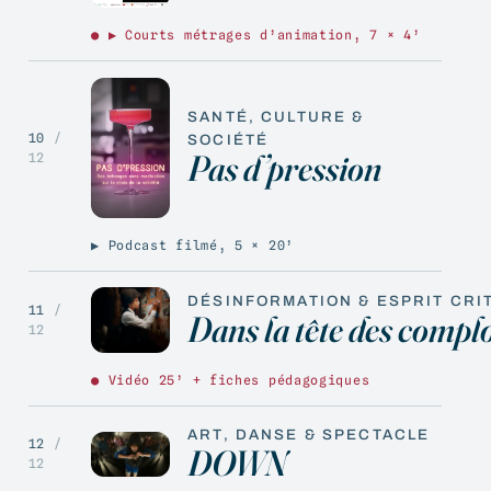
● ▶ Courts métrages d’animation, 7 × 4’
SANTÉ, CULTURE &
10
/
SOCIÉTÉ
Pas d’pression
12
▶ Podcast filmé, 5 × 20’
DÉSINFORMATION & ESPRIT CRI
11
/
Dans la tête des complo
12
● Vidéo 25’ + fiches pédagogiques
ART, DANSE & SPECTACLE
12
/
DOWN
12