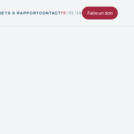
FR
/
DE
/
EN
Faire un don
JETS & RAPPORT
CONTACT