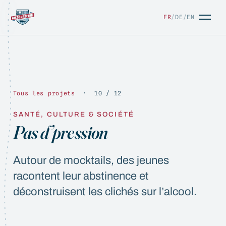
FR
/
DE
/
EN
Tous les projets
· 10 / 12
SANTÉ, CULTURE & SOCIÉTÉ
FR
/
DE
/
EN
Pas d’pression
Autour de mocktails, des jeunes
racontent leur abstinence et
déconstruisent les clichés sur l’alcool.