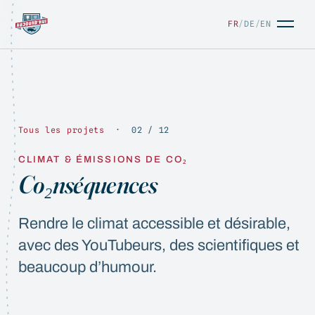
FR
/
DE
/
EN
Tous les projets
· 02 / 12
CLIMAT & ÉMISSIONS DE CO₂
FR
/
DE
/
EN
Co₂nséquences
Rendre le climat accessible et désirable,
avec des YouTubeurs, des scientifiques et
beaucoup d’humour.