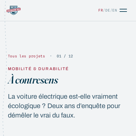
FR
/
DE
/
EN
Tous les projets
· 01 / 12
MOBILITÉ & DURABILITÉ
FR
/
DE
/
EN
À contresens
La voiture électrique est-elle vraiment
écologique ? Deux ans d’enquête pour
démêler le vrai du faux.