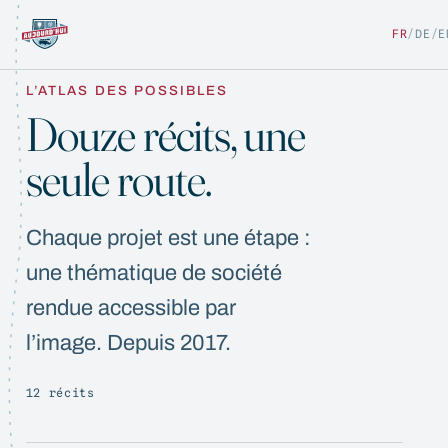
FR
/
DE
/
E
L’ATLAS DES POSSIBLES
Douze récits, une
seule route.
FR
/
DE
/
EN
Chaque projet est une étape :
une thématique de société
rendue accessible par
l’image. Depuis 2017.
12 récits