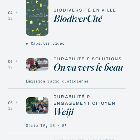
BIODIVERSITÉ EN VILLE
04
/
BiodiverCité
12
▶ Capsules vidéo
DURABILITÉ & SOLUTIONS
05
/
On va vers le beau
12
Émission radio quotidienne
DURABILITÉ &
06
/
ENGAGEMENT CITOYEN
Weiji
12
Série TV, 15 × 5’