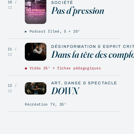
10
/
SOCIÉTÉ
Pas d’pression
12
▶ Podcast filmé, 5 × 20’
DÉSINFORMATION & ESPRIT CRI
11
/
Dans la tête des complo
12
● Vidéo 25’ + fiches pédagogiques
ART, DANSE & SPECTACLE
12
/
DOWN
12
Récréation TV, 35’