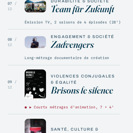
DURABILITÉ & SOCIÉTÉ
07
/
Team für Zukunft
12
Émission TV, 2 saisons de 4 épisodes (28’)
ENGAGEMENT & SOCIÉTÉ
08
/
Zadvengers
12
Long-métrage documentaire de création
VIOLENCES CONJUGALES
09
/
& ÉGALITÉ
Brisons le silence
12
● ▶ Courts métrages d’animation, 7 × 4’
SANTÉ, CULTURE &