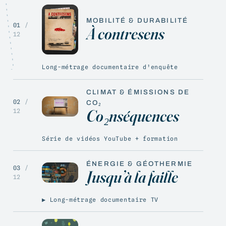
MOBILITÉ & DURABILITÉ
01
/
À contresens
12
Long-métrage documentaire d’enquête
CLIMAT & ÉMISSIONS DE
02
/
CO₂
Co₂nséquences
12
Série de vidéos YouTube + formation
ÉNERGIE & GÉOTHERMIE
03
/
Jusqu’à la faille
12
▶ Long-métrage documentaire TV