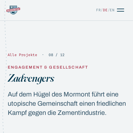
FR
/
DE
/
EN
Alle Projekte
· 08 / 12
ENGAGEMENT & GESELLSCHAFT
Zadvengers
FR
/
DE
/
EN
Auf dem Hügel des Mormont führt eine
utopische Gemeinschaft einen friedlichen
Kampf gegen die Zementindustrie.