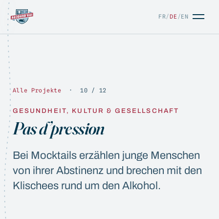
FR
/
DE
/
EN
Alle Projekte
· 10 / 12
GESUNDHEIT, KULTUR & GESELLSCHAFT
Pas d’pression
FR
/
DE
/
EN
Bei Mocktails erzählen junge Menschen
von ihrer Abstinenz und brechen mit den
Klischees rund um den Alkohol.