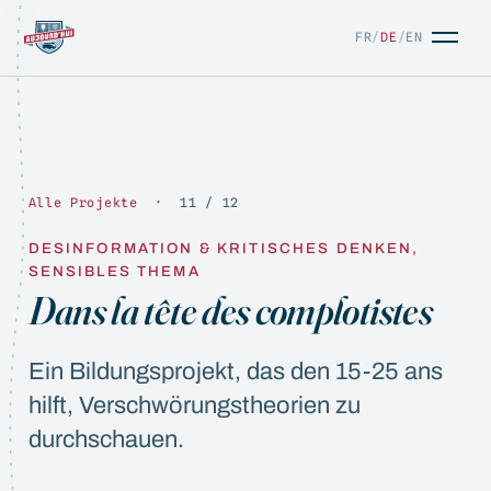
FR
/
DE
/
EN
Alle Projekte
· 11 / 12
DESINFORMATION & KRITISCHES DENKEN,
SENSIBLES THEMA
Dans la tête des complotistes
FR
/
DE
/
EN
Ein Bildungsprojekt, das den 15-25 ans
hilft, Verschwörungstheorien zu
durchschauen.