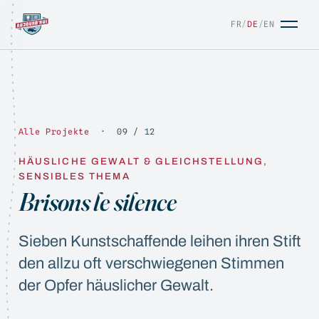
FR
/
DE
/
EN
Alle Projekte
· 09 / 12
HÄUSLICHE GEWALT & GLEICHSTELLUNG,
SENSIBLES THEMA
Brisons le silence
FR
/
DE
/
EN
Sieben Kunstschaffende leihen ihren Stift
den allzu oft verschwiegenen Stimmen
der Opfer häuslicher Gewalt.