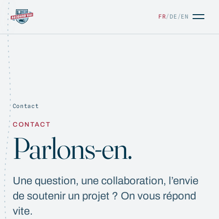
FR
/
DE
/
EN
Contact
FR
/
DE
/
EN
CONTACT
Parlons-en.
Une question, une collaboration, l’envie
de soutenir un projet ? On vous répond
vite.