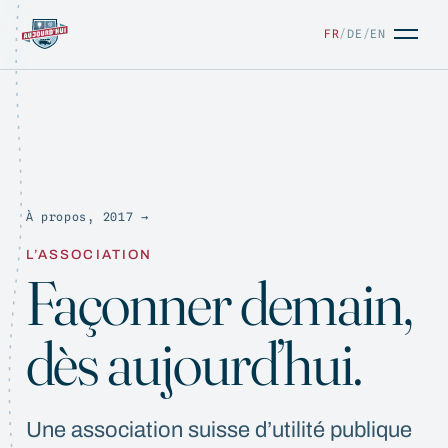
FR
/
DE
/
EN
À propos, 2017 →
FR
/
DE
/
EN
L’ASSOCIATION
Façonner demain,
dès aujourd’hui.
Une association suisse d’utilité publique