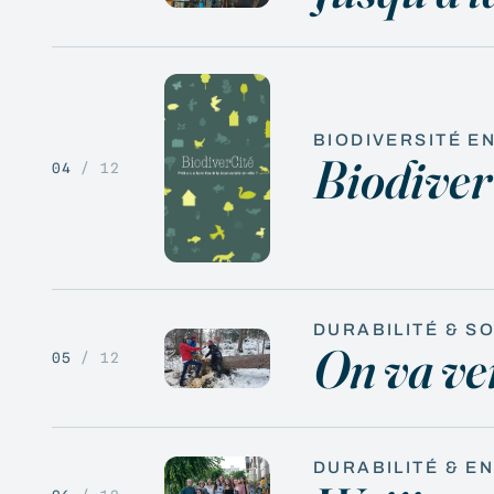
BIODIVERSITÉ EN
Biodiver
04
/ 12
DURABILITÉ & S
On va ve
05
/ 12
DURABILITÉ & E