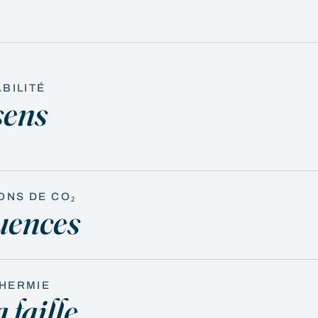
BILITÉ
sens
ONS DE CO₂
uences
THERMIE
 faille