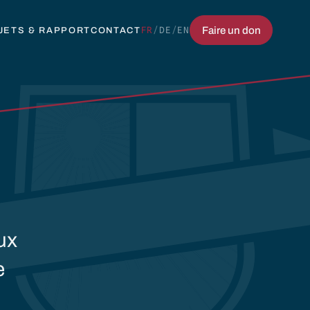
FR
/
DE
/
EN
Faire un don
JETS & RAPPORT
CONTACT
ux
e