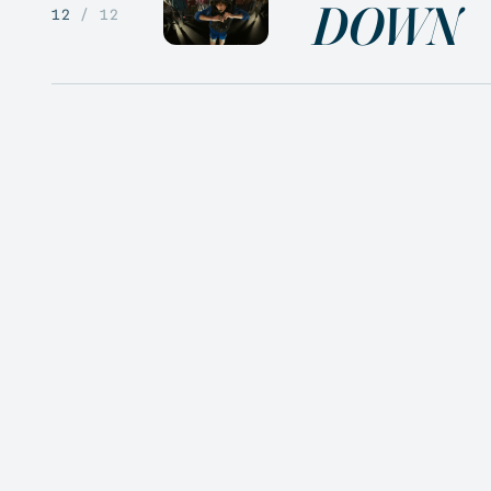
DOWN
12
/ 12