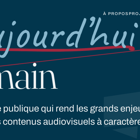
jourd’hui
À PROPOS
PRO
main
é publique qui rend les grands enje
s contenus audiovisuels à caractèr