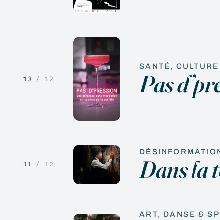
SANTÉ, CULTURE
Pas d’pr
10
/ 12
DÉSINFORMATION
Dans la t
11
/ 12
ART, DANSE & S