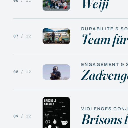
Weiji
06
/ 12
DURABILITÉ & S
Team für
07
/ 12
ENGAGEMENT & 
Zadveng
08
/ 12
VIOLENCES CONJ
Brisons l
09
/ 12