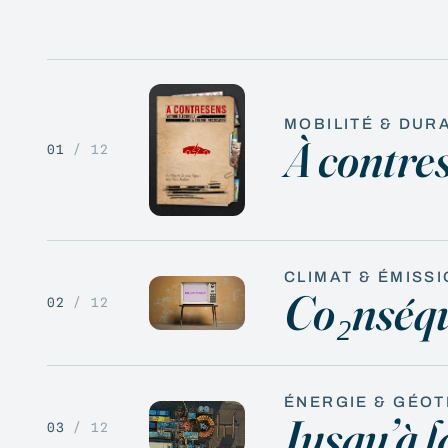
MOBILITÉ & DURA
À contre
01
/ 12
CLIMAT & ÉMISSI
Co₂nséq
02
/ 12
ÉNERGIE & GÉO
Jusqu’à la
03
/ 12